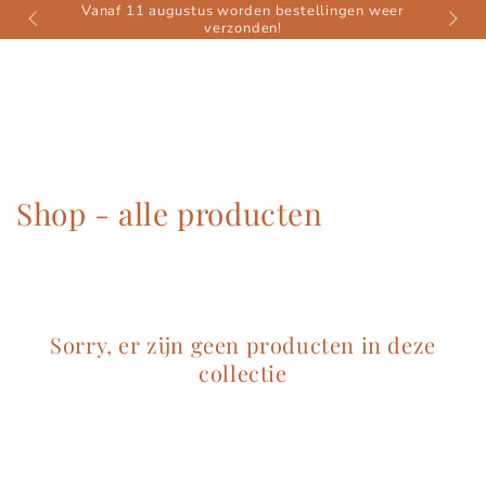
Vanaf 11 augustus worden bestellingen weer
GA NAAR
verzonden!
CONTENT
Collectie:
Shop - alle producten
Sorry, er zijn geen producten in deze
collectie