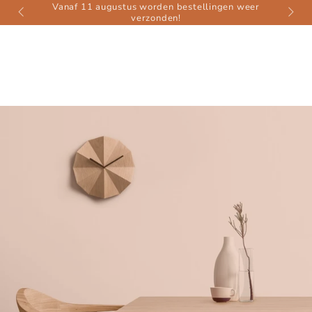
Vanaf 11 augustus worden bestellingen weer
ZUM INHALT
verzonden!
SPRINGEN