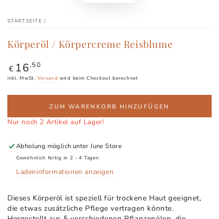
STARTSEITE
/
Körperöl / Körpercreme Reisblume
16
Regulärer
,50
€
Preis
inkl. MwSt.
Versand
wird beim Checkout berechnet
ZUM WARENKORB HINZUFÜGEN
Nur noch 2 Artikel auf Lager!
Abholung möglich unter
June Store
Gewöhnlich fertig in 2 - 4 Tagen
Ladeninformationen anzeigen
Dieses Körperöl ist speziell für trockene Haut geeignet,
die etwas zusätzliche Pflege vertragen könnte.
Hergestellt aus 5 verschiedenen Pflanzenölen, die