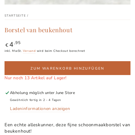
STARTSEITE
/
Borstel van beukenhout
4
Regulärer
,95
€
Preis
inkl. MwSt.
Versand
wird beim Checkout berechnet
ZUM WARENKORB HINZUFÜGEN
Nur noch 13 Artikel auf Lager!
Abholung möglich unter
June Store
Gewöhnlich fertig in 2 - 4 Tagen
Ladeninformationen anzeigen
Een echte alleskunner, deze fijne schoonmaakborstel van
beukenhout!