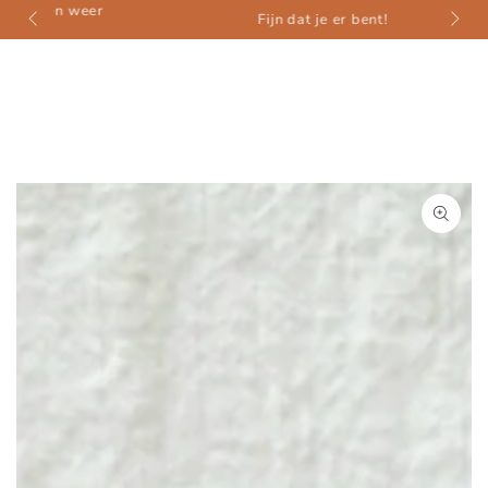
weer
ZUM INHALT
Fijn dat je er bent!
SPRINGEN
ZU DEN
PRODUKTINFORMATIONEN
SPRINGEN