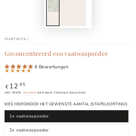
STARTSEITE
/
Geconcentreerd eco vaatwaspoeder
6 Bewertungen
12
Regulärer
,95
€
Preis
inkl. MwSt.
Versand
wird beim Checkout berechnet
KIES HIERONDER HET GEWENSTE AANTAL (STAPELKORTING!)
1x vaatwaspoeder
Variante
ausverkauft
oder
2x vaatwaspoeder
nicht
Variante
verfügbar
ausverkauft