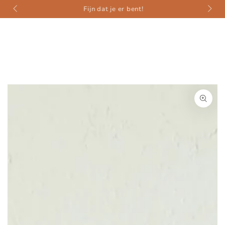
weer
ZUM INHALT
Fijn dat je er bent!
SPRINGEN
ZU DEN
PRODUKTINFORMATIONEN
SPRINGEN