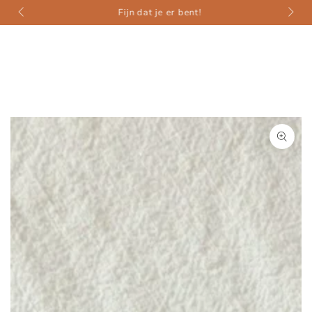
weer
ZUM INHALT
Fijn dat je er bent!
SPRINGEN
ZU DEN
PRODUKTINFORMATIONEN
SPRINGEN