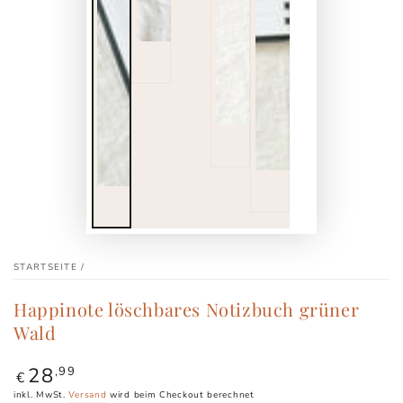
STARTSEITE
/
Happinote löschbares Notizbuch grüner
Wald
28
Regulärer
,99
€
Preis
inkl. MwSt.
Versand
wird beim Checkout berechnet