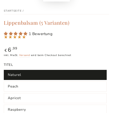
STARTSEITE
/
Lippenbalsam (5 Varianten)
1 Bewertung
6
Regulärer
,99
€
Preis
inkl. MwSt.
Versand
wird beim Checkout berechnet
TITEL
Naturel
Variante
ausverkauft
oder
Peach
nicht
Variante
verfügbar
ausverkauft
oder
Apricot
nicht
Variante
verfügbar
ausverkauft
oder
Raspberry
nicht
Variante