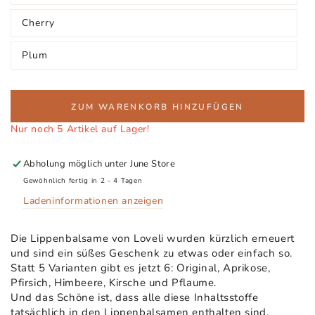
verfügbar
ausverkauft
oder
Cherry
nicht
Variante
verfügbar
ausverkauft
oder
Plum
nicht
Variante
verfügbar
ausverkauft
oder
nicht
verfügbar
ZUM WARENKORB HINZUFÜGEN
Nur noch 5 Artikel auf Lager!
Abholung möglich unter
June Store
Gewöhnlich fertig in 2 - 4 Tagen
Ladeninformationen anzeigen
Die Lippenbalsame von Loveli wurden kürzlich erneuert
und sind ein süßes Geschenk zu etwas oder einfach so.
Statt 5 Varianten gibt es jetzt 6: Original, Aprikose,
Pfirsich, Himbeere, Kirsche und Pflaume.
Und das Schöne ist, dass alle diese Inhaltsstoffe
tatsächlich in den Lippenbalsamen enthalten sind.