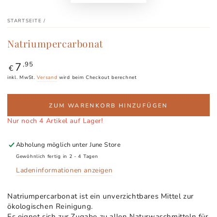
STARTSEITE
/
Natriumpercarbonat
7
Regulärer
,95
€
Preis
inkl. MwSt.
Versand
wird beim Checkout berechnet
ZUM WARENKORB HINZUFÜGEN
Nur noch 4 Artikel auf Lager!
Abholung möglich unter
June Store
Gewöhnlich fertig in 2 - 4 Tagen
Ladeninformationen anzeigen
Natriumpercarbonat ist ein unverzichtbares Mittel zur
ökologischen Reinigung.
Es eignet sich zur Zugabe zu allen Naturwaschmitteln für