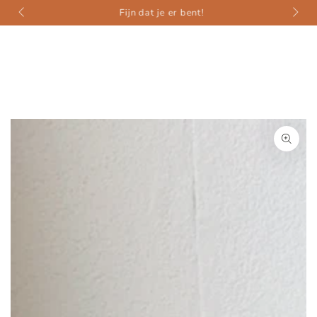
weer
ZUM INHALT
Fijn dat je er bent!
SPRINGEN
ZU DEN
PRODUKTINFORMATIONEN
SPRINGEN