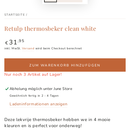
STARTSEITE
/
Retulp thermosbeker clean white
31
Regulärer
,95
€
Preis
inkl. MwSt.
Versand
wird beim Checkout berechnet
ZUM WARENKORB HINZUFÜGEN
Nur noch 3 Artikel auf Lager!
Abholung möglich unter
June Store
Gewöhnlich fertig in 2 - 4 Tagen
Ladeninformationen anzeigen
Deze lekvrije thermosbeker hebben we in 4 mooie
kleuren en is perfect voor onderweg!