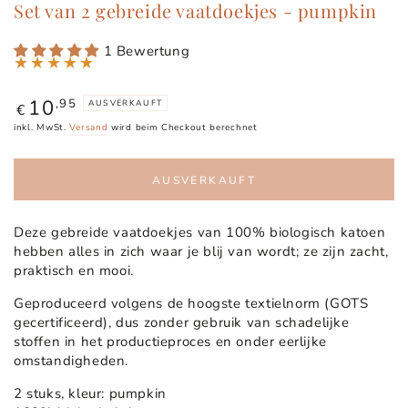
Set van 2 gebreide vaatdoekjes - pumpkin
1 Bewertung
10
Regulärer
,95
AUSVERKAUFT
€
Preis
inkl. MwSt.
Versand
wird beim Checkout berechnet
AUSVERKAUFT
Deze gebreide vaatdoekjes van 100% biologisch katoen
hebben alles in zich waar je blij van wordt; ze zijn zacht,
praktisch en mooi.
Geproduceerd volgens de hoogste textielnorm (GOTS
gecertificeerd), dus zonder gebruik van schadelijke
stoffen in het productieproces en onder eerlijke
omstandigheden.
2 stuks, kleur: pumpkin