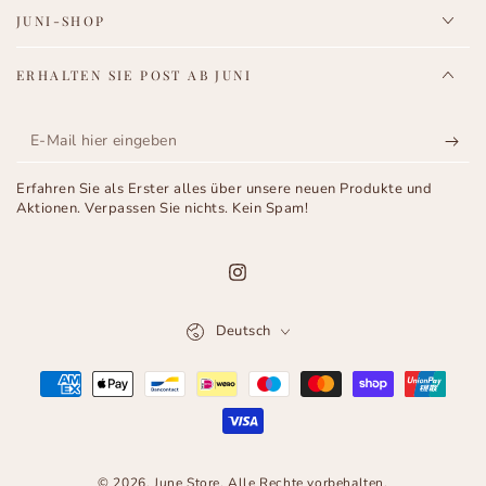
JUNI-SHOP
ERHALTEN SIE POST AB JUNI
E-
Mail
Erfahren Sie als Erster alles über unsere neuen Produkte und
hier
Aktionen. Verpassen Sie nichts. Kein Spam!
eingeben
Instagram
Sprache
Deutsch
Zahlungsmöglichkeiten
© 2026,
June Store
. Alle Rechte vorbehalten.