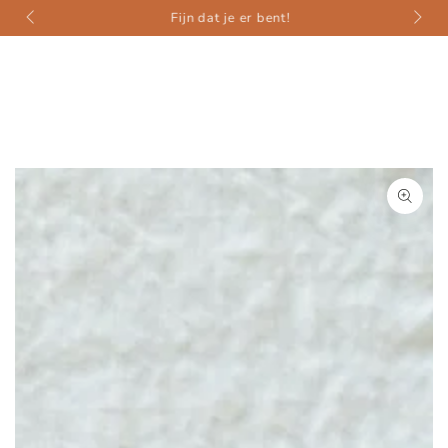
weer
ZUM INHALT
Fijn dat je er bent!
SPRINGEN
ZU DEN
PRODUKTINFORMATIONEN
SPRINGEN