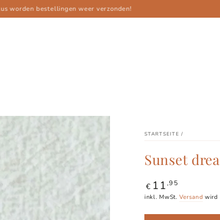
Fijn dat je er bent!
STARTSEITE
/
Sunset dre
11
Regulärer
,95
€
Preis
inkl. MwSt.
Versand
wird 