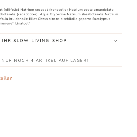
at (olijfolie) Natrium cocoaat (kokosolie) Natrium zoete amandelate
oboterate (cacaoboter) Aqua Glycerine Natrium sheaboterate Natrium
olia kruidenolie Illiet Citrus sinensis schilolie geperst Eucalyptus
imonene* Linalool*
, IHR SLOW-LIVING-SHOP
, NUR NOCH 4 ARTIKEL AUF LAGER!
eilen