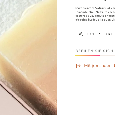
Ingrediënten: Natrium oliva
(amandelolie) Natrium caca
castoraat Lavandula angustif
globulus bladolie Kaolien L
JUNE STORE
BEEILEN SIE SICH
Mit jemandem t