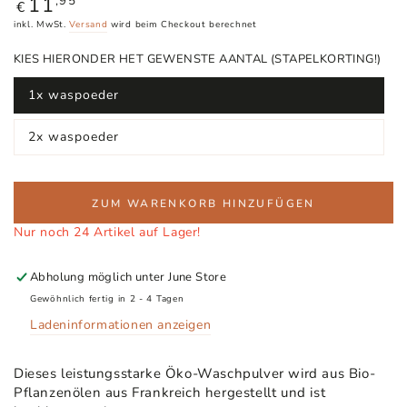
11
Regulärer
,95
€
Preis
inkl. MwSt.
Versand
wird beim Checkout berechnet
KIES HIERONDER HET GEWENSTE AANTAL (STAPELKORTING!)
1x waspoeder
Variante
ausverkauft
oder
2x waspoeder
nicht
Variante
verfügbar
ausverkauft
oder
nicht
verfügbar
ZUM WARENKORB HINZUFÜGEN
Nur noch 24 Artikel auf Lager!
Abholung möglich unter
June Store
Gewöhnlich fertig in 2 - 4 Tagen
Ladeninformationen anzeigen
Dieses leistungsstarke Öko-Waschpulver wird aus Bio-
Pflanzenölen aus Frankreich hergestellt und ist