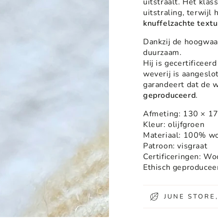
uitstraalt. Het klas
uitstraling, terwijl
knuffelzachte textu
Dankzij de hoogwaa
duurzaam.
Hij is gecertificeer
weverij is aangeslo
garandeert dat de 
geproduceerd
.
Afmeting: 130 × 1
Kleur: olijfgroen
Materiaal: 100% wo
Patroon: visgraat
Certificeringen: W
Ethisch geproduceer
JUNE STORE