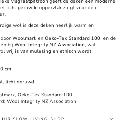
sieke
visgraatpatroon
geeft de deken een moderne
 het licht geruwde oppervlak zorgt voor een
ur
.
rdige wol is deze deken heerlijk warm en
d door
Woolmark
en
Oeko-Tex Standard 100
, en de
ten bij
Wool Integrity NZ Association
, wat
wol
vrij is van mulesing en ethisch wordt
70 cm
l, licht geruwd
oolmark, Oeko-Tex Standard 100
d: Wool Integrity NZ Association
, IHR SLOW-LIVING-SHOP