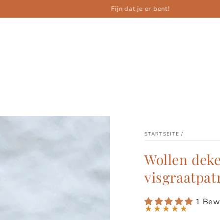
Fijn dat je er bent!
STARTSEITE
/
Wollen deken
visgraatpa
1 Bew