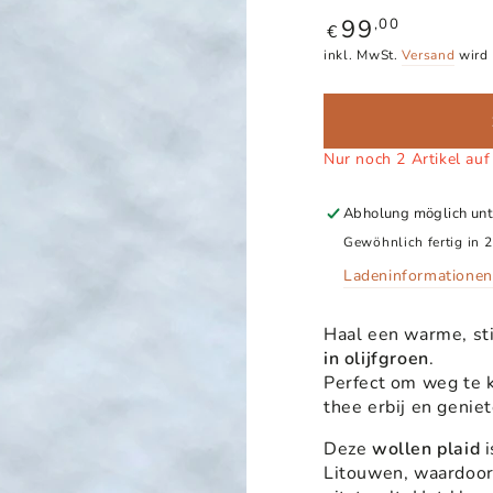
99
Regulärer
,00
€
Preis
inkl. MwSt.
Versand
wird 
Nur noch 2 Artikel auf
Abholung möglich un
Gewöhnlich fertig in 2
Ladeninformationen
Haal een warme, sti
in olijfgroen
.
Perfect om weg te k
thee erbij en genie
Deze
wollen plaid
i
Litouwen, waardoor