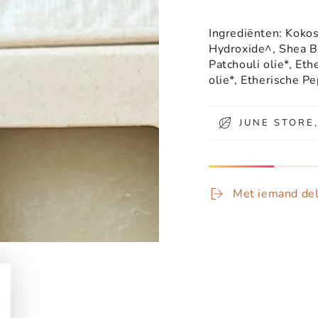
Ingrediënten: Kokos
Hydroxide^, Shea Bo
Patchouli olie*, Et
olie*, Etherische P
JUNE STORE
Met iemand de