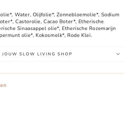
olie*, Water, Olijfolie*, Zonnebloemolie*, Sodium
ter*, Castorolie, Cacao Boter*, Etherische
herische Sinaasappel olie*, Etherische Rozemarijn
epermunt olie*, Kokosmelk*, Rode Klei.
, JOUW SLOW LIVING SHOP
len