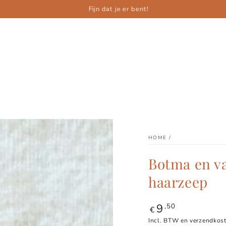
Fijn dat je er bent!
HOME
/
Botma en v
haarzeep
9
Normale
,50
€
prijs
Incl. BTW en verzendkost