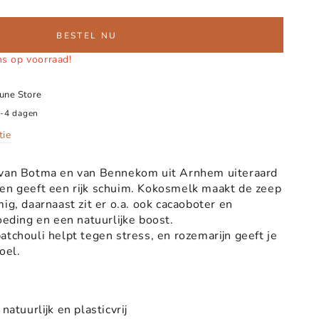
BESTEL NU
ms op voorraad!
June Store
2-4 dagen
tie
 van Botma en van Bennekom uit Arnhem uiteraard
 en geeft een rijk schuim. Kokosmelk maakt de zeep
mig, daarnaast zit er o.a. ook cacaoboter en
voeding en een natuurlijke boost.
atchouli helpt tegen stress, en rozemarijn geeft je
voel.
m
natuurlijk en plasticvrij