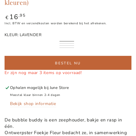
kleuren)
16
Normale
,95
€
prijs
Incl. BTW en verzendkosten worden berekend bij het afrekenen.
KLEUR:
LAVENDER
Lavender
Powder
Pistache
pink
Millennial
pink
BESTEL NU
Er zijn nog maar 3 items op voorraad!
Ophalen mogelijk bij
June Store
Meestal klaar binnen 2-4 dagen
Bekijk shop informatie
De bubble buddy is een zeephouder, bakje en rasp in
één.
Ontwerpster Foekje Fleur bedacht ze, in samenwerking