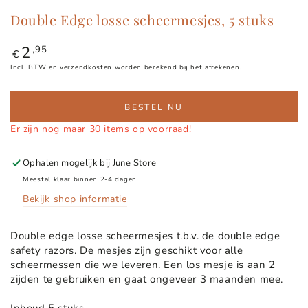
Double Edge losse scheermesjes, 5 stuks
2
Normale
,95
€
prijs
Incl. BTW en verzendkosten worden berekend bij het afrekenen.
BESTEL NU
Er zijn nog maar 30 items op voorraad!
Ophalen mogelijk bij
June Store
Meestal klaar binnen 2-4 dagen
Bekijk shop informatie
Double edge losse scheermesjes t.b.v. de double edge
safety razors. De mesjes zijn geschikt voor alle
scheermessen die we leveren. Een los mesje is aan 2
zijden te gebruiken en gaat ongeveer 3 maanden mee.