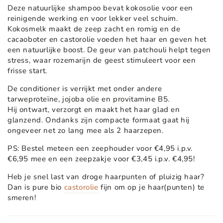
Deze natuurlijke shampoo bevat kokosolie voor een
reinigende werking en voor lekker veel schuim.
Kokosmelk maakt de zeep zacht en romig en de
cacaoboter en castorolie voeden het haar en geven het
een natuurlijke boost. De geur van patchouli helpt tegen
stress, waar rozemarijn de geest stimuleert voor een
frisse start.
De conditioner is verrijkt met onder andere
tarweproteïne, jojoba olie en provitamine B5.
Hij ontwart, verzorgt en maakt het haar glad en
glanzend. Ondanks zijn compacte formaat gaat hij
ongeveer net zo lang mee als 2 haarzepen.
PS: Bestel meteen een zeephouder voor €4,95 i.p.v.
€6,95 mee en een zeepzakje voor €3,45 i.p.v. €4,95!
Heb je snel last van droge haarpunten of pluizig haar?
Dan is pure bio
castorolie
fijn om op je haar(punten) te
smeren!