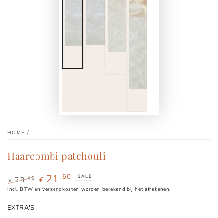
HOME
/
Haarcombi patchouli
21
,50
SALE
,45
23
€
€
Normale
Incl. BTW en verzendkosten worden berekend bij het afrekenen.
Sale
prijs
prijs
EXTRA'S