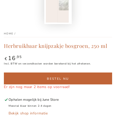
HOME
/
Herbruikbaar knijpzakje bosgroen, 250 ml
16
Normale
,95
€
prijs
Incl. BTW en verzendkosten worden berekend bij het afrekenen.
BESTEL NU
Er zijn nog maar 2 items op voorraad!
Ophalen mogelijk bij
June Store
Meestal klaar binnen 2-4 dagen
Bekijk shop informatie