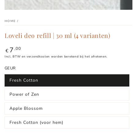
HOME
/
Loveli deo refill | 30 ml (4 varianten)
7
Normale
,00
€
prijs
Incl. BTW en verzendkosten worden berekend bij het afrekenen.
GEUR
Fresh Cotton
Power of Zen
Apple Blossom
Fresh Cotton (voor hem)