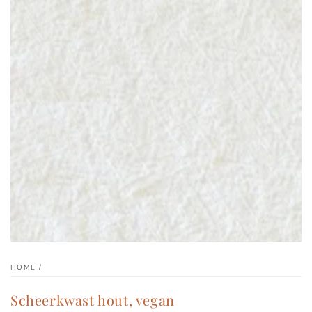
Open
media
1
in
modal
HOME
/
Scheerkwast hout, vegan