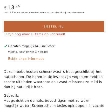
13
Normale
,95
€
prijs
Incl. BTW en verzendkosten worden berekend bij het afrekenen.
BESTEL NU
Er zijn nog maar 8 items op voorraad!
Ophalen mogelijk bij
June Store
Meestal klaar binnen 2-4 dagen
Bekijk shop informatie
Deze mooie, houten scheerkwast is heel geschikt bij het
nat scheren. De haren in de kwast zijn vegan en hebben
zachte uiteinden waardoor de kwast minstens zo mild is
dan bij natuurlijk haar.
Gebruik:
Het gezicht en de hals, bevochtigen met zo warm
mogelijk water. Scheerschuim losjes opkloppen, in zachte