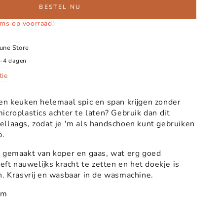
BESTEL NU
ems op voorraad!
June Store
2-4 dagen
tie
en keuken helemaal spic en span krijgen zonder
icroplastics achter te laten? Gebruik dan dit
llaags, zodat je 'm als handschoen kunt gebruiken
p.
s gemaakt van koper en gaas, wat erg goed
oeft nauwelijks kracht te zetten en het doekje is
n. Krasvrij en wasbaar in de wasmachine.
cm