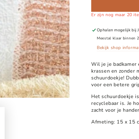
Er zijn nog maar 20 it
Ophalen mogelijk bij
Meestal klaar binnen 
Bekijk shop informa
Wil je je badkamer 
krassen en zonder m
schuurdoekje! Dubbe
voor een betere gri
Het schuurdoekje i
recyclebaar is. Je h
zacht voor je hande
Afmeting: 15 x 15 