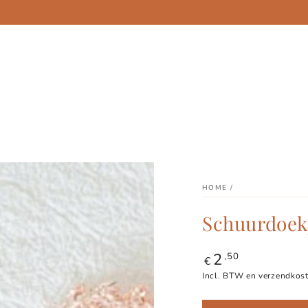
Fijn dat je er bent!
HOME
/
Schuurdoek
2
Normale
,50
€
prijs
Incl. BTW en verzendkost