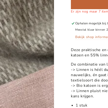
Er zijn nog maar 7 ite
Ophalen mogelijk bij
Meestal klaar binnen 
Bekijk shop informa
Deze praktische en
katoen en 55% linn
De combinatie van l
-> Linnen is héél du
nauwelijks, én gaat
textielsoort die do
-> Bio katoen is erg
-> Linnen pluist ni
kans krijgen.
1 stuk