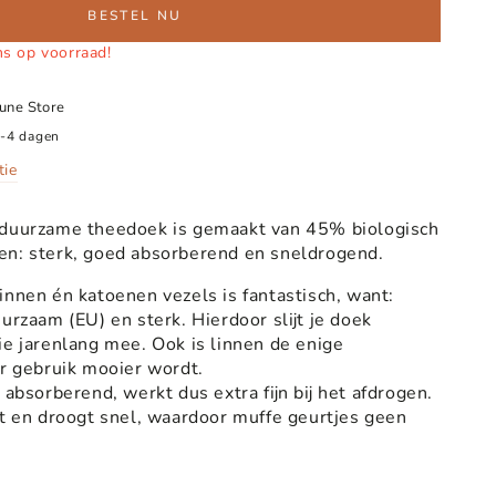
BESTEL NU
ms op voorraad!
June Store
2-4 dagen
tie
 duurzame theedoek is gemaakt van 45% biologisch
en: sterk, goed absorberend en sneldrogend.
innen én katoenen vezels is fantastisch, want:
urzaam (EU) en sterk. Hierdoor slijt je doek
 ie jarenlang mee. Ook is linnen de enige
or gebruik mooier wordt.
 absorberend, werkt dus extra fijn bij het afdrogen.
et en droogt snel, waardoor muffe geurtjes geen