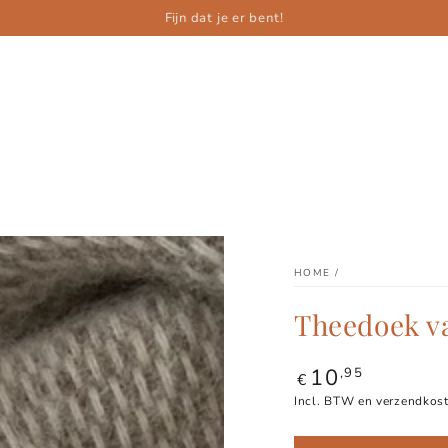
Fijn dat je er bent!
HOME
/
Theedoek va
10
Normale
,95
€
prijs
Incl. BTW en verzendkost