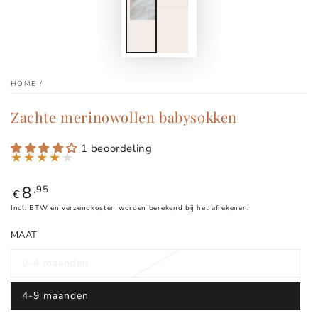
HOME
/
Zachte merinowollen babysokken
1 beoordeling
8
Normale
,95
€
prijs
Incl. BTW en verzendkosten worden berekend bij het afrekenen.
MAAT
0-4 maanden
4-9 maanden